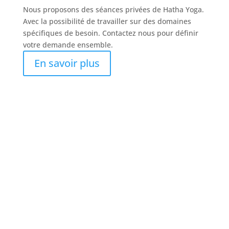
Nous proposons des séances privées de Hatha Yoga.
Avec la possibilité de travailler sur des domaines
spécifiques de besoin. Contactez nous pour définir
votre demande ensemble.
En savoir plus
Le Hatha Yoga pourquoi ?
Le Hatha Yoga est une forme de yoga accessible qui
est parfaite pour les débutants et il a été démontré
qu’elle réduit le stress, améliore l’immunité et libère
les tensions. Premier cours offert pour découvrir la
Hatha Yoga. Vous apprendrez les postures de base
et les techniques de respiration qui vous aideront à
vous sentir plus détendu physiquement et
mentalement.