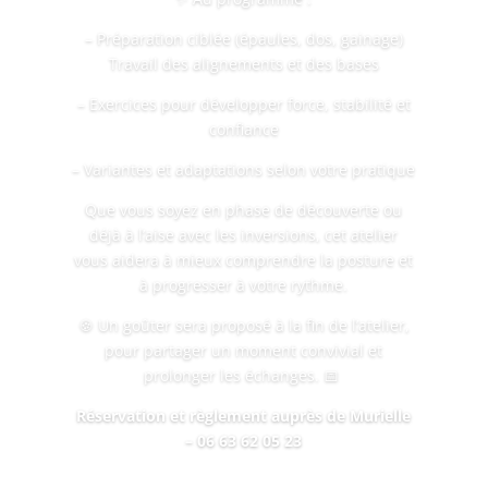
– Préparation ciblée (épaules, dos, gainage)
Travail des alignements et des bases
– Exercices pour développer force, stabilité et
confiance
– Variantes et adaptations selon votre pratique
Que vous soyez en phase de découverte ou
déjà à l’aise avec les inversions, cet atelier
vous aidera à mieux comprendre la posture et
à progresser à votre rythme.
🍪 Un goûter sera proposé à la fin de l’atelier,
pour partager un moment convivial et
prolonger les échanges. 📅
Réservation et règlement auprès de Murielle
– 06 63 62 05 23