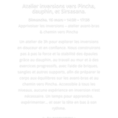
Atelier inversions vers Pincha,
dauphin, et Sirsasana.
Dimanche, 15 mars • 14:30 – 17:30
Apprivoiser les inversions – atelier avant-bras
& chemin vers Pincha
Un atelier de 3h pour explorer les inversions
en douceur et en confiance. Nous construirons
pas à pas la force et la stabilité des épaules
grâce au dauphin, au travail au mur et à des
exercices progressifs, avec l’aide de briques,
sangles et autres supports, afin de préparer le
corps aux équilibres sur les avant-bras et au
chemin vers Pincha. Accessible à tous les
niveaux, aucune expérience en inversion n’est
nécessaire. Un temps pour apprendre,
expérimenter… et oser la tête en bas à son
rythme.
✨ Au programme :