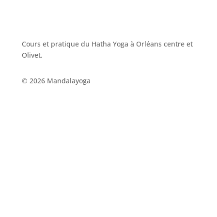
Cours et pratique du Hatha Yoga à Orléans centre et
Olivet.
© 2026 Mandalayoga
NAVIGATION
À propos de moi
Tarifs
Me contacter - Cours Hatha Yoga