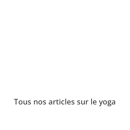
L'harmonie
Le hatha yoga est une forme traditionnelle de yoga
dont les valeurs sont axées sur le bien-être
physique, mental et spirituel. Il est utilisé depuis
plus de 5000 ans pour promouvoir la paix et
l’harmonie en soi.
Tous nos articles sur le yoga